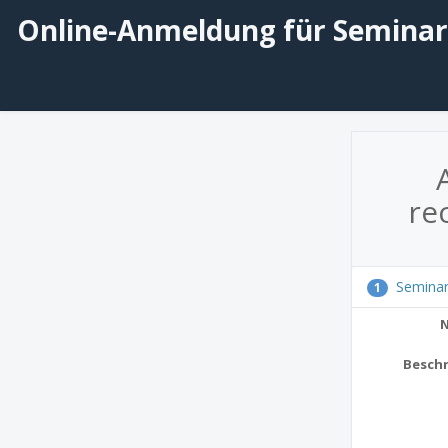
Online-Anmeldung für Seminare
re
Semina
1
Besch