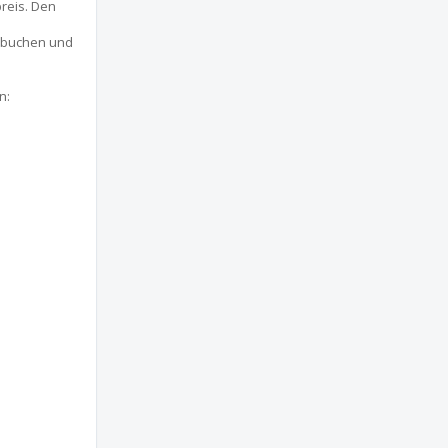
reis. Den
n buchen und
n: