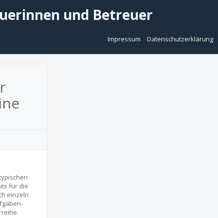
euerinnen und Betreuer
Impressum
Datenschutzerklärung
r
ine
typischen
ts für die
ch einzeln
ufgaben-
rreihe