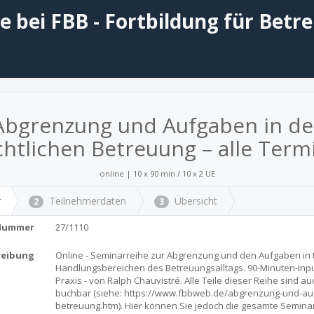
 bei FBB - Fortbildung für Betr
Abgrenzung und Aufgaben in de
chtlichen Betreuung – alle Term
online | 10 x 90 min / 10 x 2 UE
r
Teilnehmerdaten
Übersicht
2
3
Nummer
27/1110
reibung
Online - Seminarreihe zur Abgrenzung und den Aufgaben in 
Handlungsbereichen des Betreuungsalltags. 90-Minuten-Inpu
Praxis - von Ralph Chauvistré. Alle Teile dieser Reihe sind au
buchbar (siehe: https://www.fbbweb.de/abgrenzung-und-a
betreuung.htm). Hier können Sie jedoch die gesamte Semina