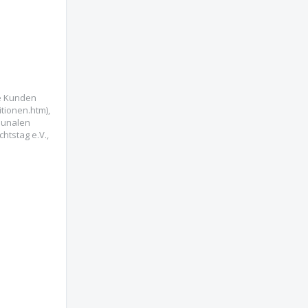
e Kunden
tionen.htm),
munalen
htstag e.V.,